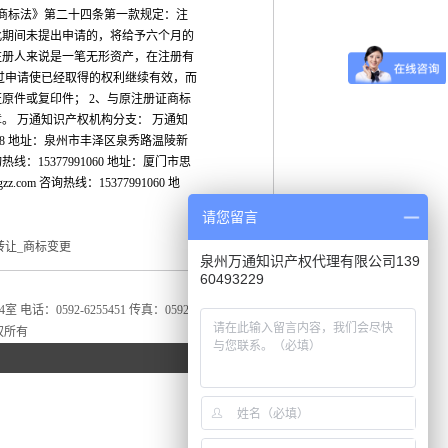
《商标法》第二十四条第一款规定：注
此期间未提出申请的，将给予六个月的
注册人来说是一笔无形资产，在注册有
过申请使已经取得的权利继续有效，而
原件或复印件； 2、与原注册证商标
章。 万通知识产权机构分支： 万通知
28069768 地址：泉州市丰泽区泉秀路温陵新
询热线：15377991060 地址：厦门市思
.com 咨询热线：15377991060 地
请您留言
转让_商标变更
泉州万通知识产权代理有限公司139
60493229
592-6255451 传真：0592-6255451
权所有