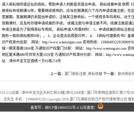
请人商标相同或近似的商标，帮助申请人判断是否提出申请。 商标续展申请 依照
册商标有效期满10年，需要继续使用的，应当在期满前六个月内申请续展注册；在
宽展期。宽展期满仍未提出申请的，注销其注册商标。一个使用多年的商标，对于
效期满时，应及时办理申请续展的手续。 续展注册与申请注册不同，续展注册是通
申请注册是为了取得商标专用权。 商标申请人所需材料： 1、申请续展的商标注册证
图形一致的商标图样6份；。 3、企业营业执照复印件； 4、《商标代理委托书》盖
识产权泉州总部： 网站：http://www.wantongtm.com 咨询热线：13960493229/
城一期芙蓉阁1004室 万通知识产权厦门分部： 网站：http://www.wantongxm.com 咨
明区厦禾路886号世贸大厦1026室 万通知识产权漳州分部： 网站：http://www.wantongzz
址：漳州市龙文区镜绣一方61栋214号
上一篇：
厦门商标注册_商标续展
下一篇：
泉州商标
1店面 / 漳州市龙文区天利仁和16幢2单元1608室 / 厦门市思明区国贸汇景57号304室 电话：0
先生 手机：13960493229 Copyright 2026
厦门万通联合知识产权代理有限公司
版
备案号：
闽ICP备18004352号-4
公安备案：