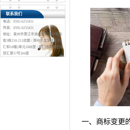
联系我们
电话：0592-6255451
传真：0592-6255451
地址：泉州市晋江市池店镇百捷中央金
街3栋210-211店面 / 漳州市龙文区天利
仁和16幢2单元1608室 / 厦门市思明区国
贸汇景57号304室
一、商标变更