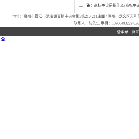
上一篇：
商标争议是指什么?商标争
地址：泉州市晋江市池店镇百捷中央金街3栋210-211店面 / 漳州市龙文区天利仁和16幢2
联系人：沈先生 手机：13960493229 Copyr
备案号：
闽IC