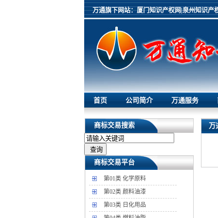
万通旗下网站：
厦门知识产权网|
泉州知识产权
首页
公司简介
万通服务
商标交易搜索
万
商标交易平台
第01类 化学原料
第02类 颜料油漆
第03类 日化用品