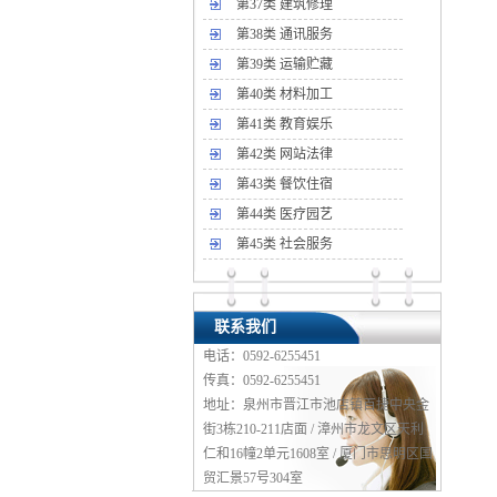
第37类 建筑修理
第38类 通讯服务
第39类 运输贮藏
第40类 材料加工
第41类 教育娱乐
第42类 网站法律
第43类 餐饮住宿
第44类 医疗园艺
第45类 社会服务
联系我们
电话：0592-6255451
传真：0592-6255451
地址：泉州市晋江市池店镇百捷中央金
街3栋210-211店面 / 漳州市龙文区天利
仁和16幢2单元1608室 / 厦门市思明区国
贸汇景57号304室