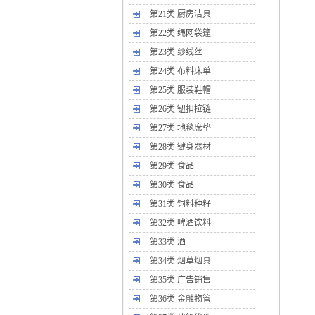
第21类 厨房洁具
第22类 绳网袋篷
第23类 纱线丝
第24类 布料床单
第25类 服装鞋帽
第26类 钮扣拉链
第27类 地毯席垫
第28类 键身器材
第29类 食品
第30类 食品
第31类 饲料种籽
第32类 啤酒饮料
第33类 酒
第34类 烟草烟具
第35类 广告销售
第36类 金融物管