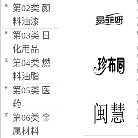
第02类 颜
料油漆
第03类 日
化用品
第04类 燃
料油脂
第05类 医
药
第06类 金
属材料