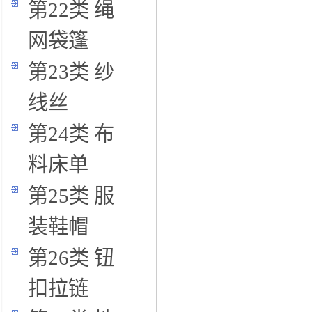
第22类 绳
网袋篷
第23类 纱
线丝
第24类 布
料床单
第25类 服
装鞋帽
第26类 钮
扣拉链