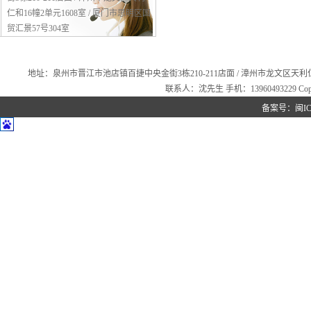
仁和16幢2单元1608室 / 厦门市思明区国
贸汇景57号304室
地址：泉州市晋江市池店镇百捷中央金街3栋210-211店面 / 漳州市龙文区天利仁和16幢2
联系人：沈先生 手机：13960493229 Copyr
备案号：
闽IC